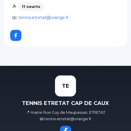
🎾
11
court
s
✉️
tennis.etretat@orange.fr
TE
TENNIS ETRETAT CAP DE CAUX
📍 mairie Rue Guy de Maupassan, ETRETAT
📧 tennis.etretat@orange.fr