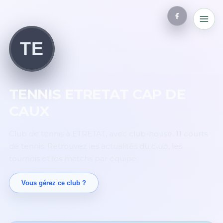
TE
TENNIS ETRETAT CAP DE
CAUX
Club de tennis à ETRETAT, avec club-house. 11 courts
de tennis. Retrouvez les actualités du club, les
tournois et les matchs par équipe.
Vous gérez ce club ?