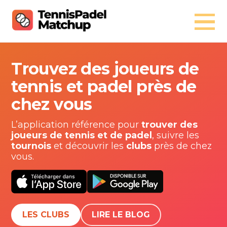
Trouvez des joueurs de
tennis et padel près de
chez vous
L’application référence pour
trouver des
joueurs de tennis et de padel
, suivre les
tournois
et découvrir les
clubs
près de chez
vous.
LES CLUBS
LIRE LE BLOG