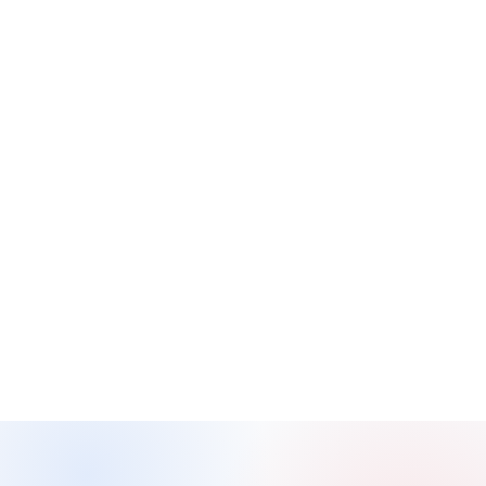
Annonces
Publiez ou répondez à des annonces pour
organiser vos matchs facilement.
Boutique à points
Gagnez des points avec vos activités et
dépensez-les dans la boutique.