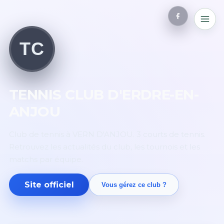
TC
TENNIS CLUB D'ERDRE-EN-
ANJOU
Club de tennis à VERN D'ANJOU. 3 courts de tennis.
Retrouvez les actualités du club, les tournois et les
matchs par équipe.
Site officiel
Vous gérez ce club ?