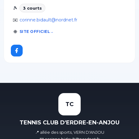
🎾
3
court
s
✉️
corinne.bidault@nordnet.fr
🌐
SITE OFFICIEL
TC
TENNIS CLUB D'ERDRE-EN-ANJOU
📍 allée des sports, VERN D'ANJOU