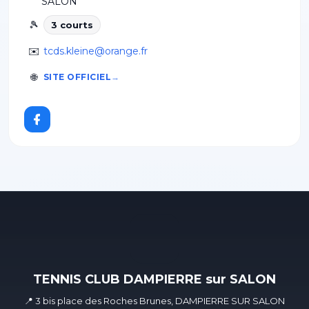
SALON
🎾
3
court
s
✉️
tcds.kleine@orange.fr
🌐
SITE OFFICIEL
TENNIS CLUB DAMPIERRE sur SALON
📍 3 bis place des Roches Brunes, DAMPIERRE SUR SALON