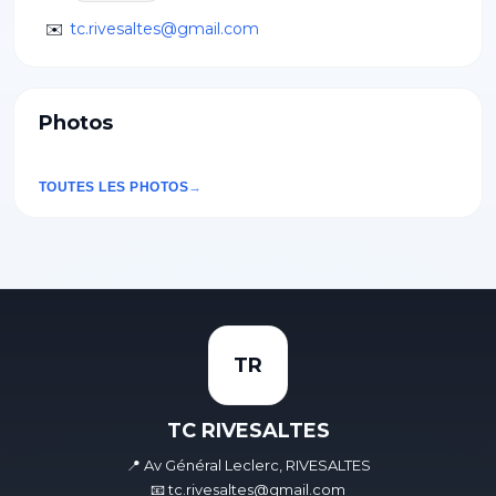
✉️
tc.rivesaltes@gmail.com
Photos
TOUTES LES PHOTOS
TR
TC RIVESALTES
📍 Av Général Leclerc, RIVESALTES
📧 tc.rivesaltes@gmail.com