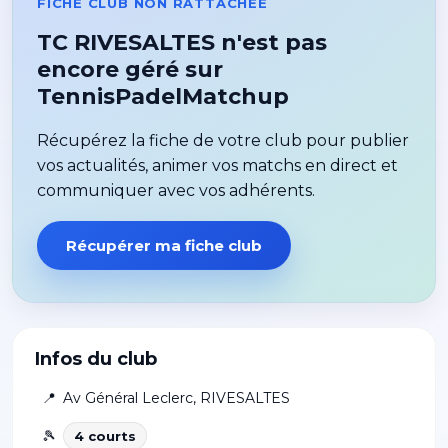
FICHE CLUB NON RATTACHÉE
TC RIVESALTES n'est pas
encore géré sur
TennisPadelMatchup
Récupérez la fiche de votre club pour publier
vos actualités, animer vos matchs en direct et
communiquer avec vos adhérents.
Récupérer ma fiche club
Infos du club
📍
Av Général Leclerc
,
RIVESALTES
🎾
4
court
s