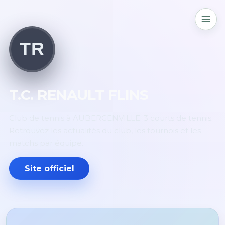
TR
T.C. RENAULT FLINS
Club de tennis à AUBERGENVILLE. 3 courts de tennis.
Retrouvez les actualités du club, les tournois et les
matchs par équipe.
Site officiel