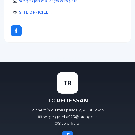
✉️
serge.gamba123@orange.fr
🌐
SITE OFFICIEL
TR
TC REDESSAN
📍 chemin du mas pascaly, REDESSAN
📧 serge.gamba123@orange.fr
🌐 Site officiel