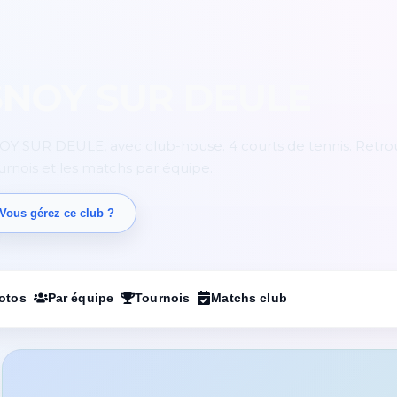
SNOY SUR DEULE
Y SUR DEULE, avec club-house. 4 courts de tennis. Retro
ournois et les matchs par équipe.
Vous gérez ce club ?
otos
Par équipe
Tournois
Matchs club