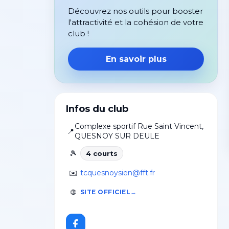
Découvrez nos outils pour booster
l'attractivité et la cohésion de votre
club !
En savoir plus
Infos du club
Complexe sportif Rue Saint Vincent
,
📍
QUESNOY SUR DEULE
🎾
4
court
s
✉️
tcquesnoysien@fft.fr
🌐
SITE OFFICIEL