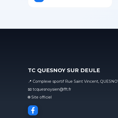
TC QUESNOY SUR DEULE
📍 Complexe sportif Rue Saint Vincent, QUES
📧 tcquesnoysien@fft.fr
🌐 Site officiel