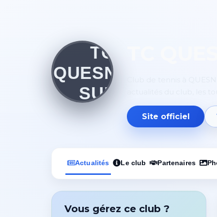
TC QUE
Club de tennis à QUESNO
actualités du club, les t
Site officiel
Actualités
Le club
Partenaires
Ph
Vous gérez ce club ?