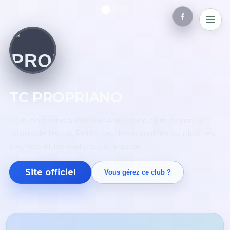
TC PROPRIANO
Club de tennis à PROPRIANO, avec club-house. 3
courts de tennis. Retrouvez les actualités du club, les
tournois et les matchs par équipe.
Site officiel
Vous gérez ce club ?