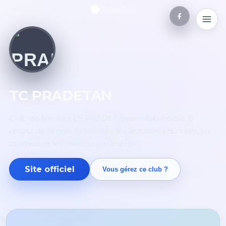
TC PRADETAN
Club de tennis à LE PRADET, avec club-house. 5
courts de tennis. Retrouvez les actualités du club, les
tournois et les matchs par équipe.
Site officiel
Vous gérez ce club ?