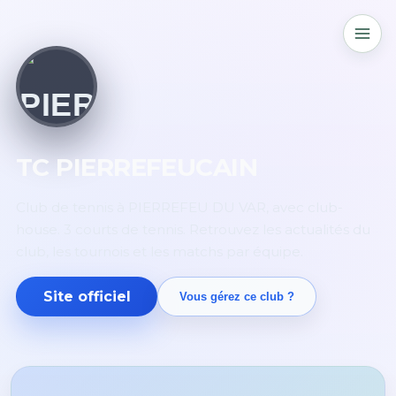
TC PIERREFEUCAIN
Club de tennis à PIERREFEU DU VAR, avec club-
house. 3 courts de tennis. Retrouvez les actualités du
club, les tournois et les matchs par équipe.
Site officiel
Vous gérez ce club ?