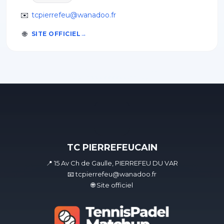
✉️
tcpierrefeu@wanadoo.fr
🌐
SITE OFFICIEL
TC PIERREFEUCAIN
📍 15 Av Ch de Gaulle, PIERREFEU DU VAR
📧 tcpierrefeu@wanadoo.fr
🌐 Site officiel