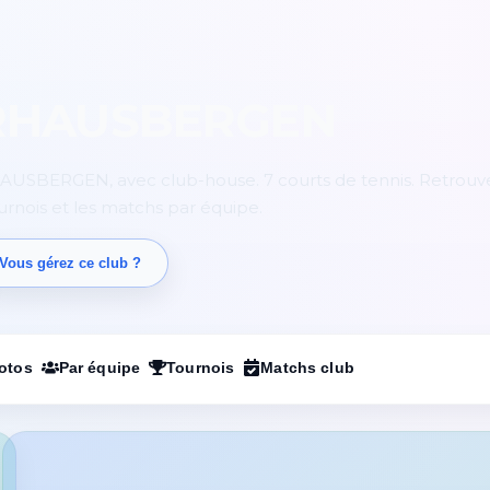
RHAUSBERGEN
AUSBERGEN, avec club-house. 7 courts de tennis. Retrouve
ournois et les matchs par équipe.
Vous gérez ce club ?
otos
Par équipe
Tournois
Matchs club