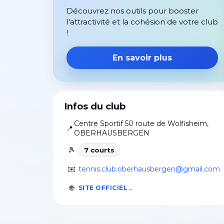
Découvrez nos outils pour booster
l'attractivité et la cohésion de votre club
!
En savoir plus
Infos du club
Centre Sportif 50 route de Wolfisheim
,
📍
OBERHAUSBERGEN
🎾
7
court
s
✉️
tennis.club.oberhausbergen@gmail.com
🌐
SITE OFFICIEL