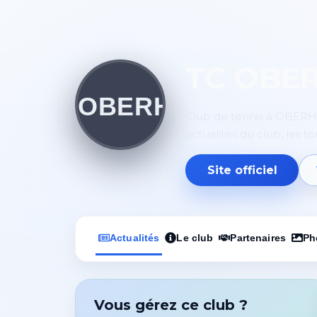
TC OBE
Club de tennis à OBERH
actualités du club, les t
Site officiel
Actualités
Le club
Partenaires
Ph
Vous gérez ce club ?