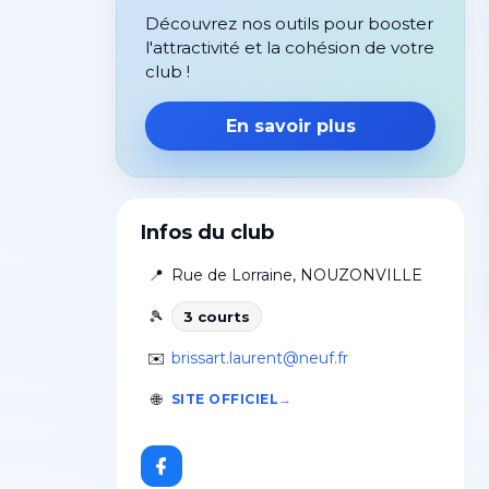
Découvrez nos outils pour booster
l'attractivité et la cohésion de votre
club !
En savoir plus
Infos du club
📍
Rue de Lorraine
,
NOUZONVILLE
🎾
3
court
s
✉️
brissart.laurent@neuf.fr
🌐
SITE OFFICIEL