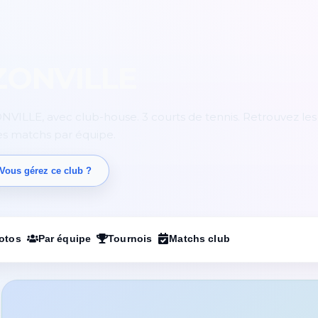
ZONVILLE
VILLE, avec club-house. 3 courts de tennis. Retrouvez les 
les matchs par équipe.
Vous gérez ce club ?
otos
Par équipe
Tournois
Matchs club