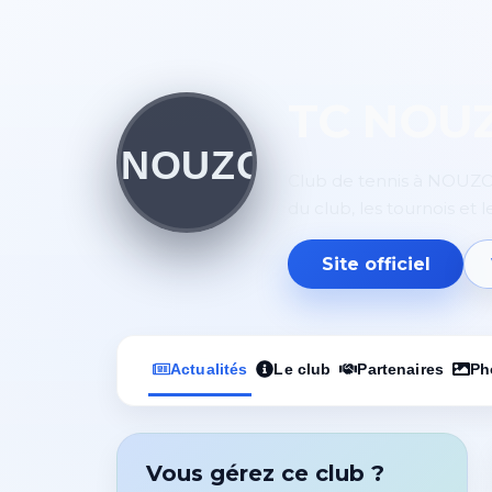
TC NOU
Club de tennis à NOUZON
du club, les tournois et 
Site officiel
Actualités
Le club
Partenaires
Ph
Vous gérez ce club ?