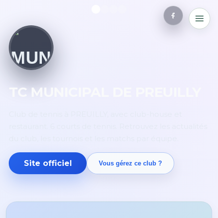
TC MUNICIPAL DE PREUILLY
Club de tennis à PREUILLY, avec club-house et
restaurant. 6 courts de tennis. Retrouvez les actualités
du club, les tournois et les matchs par équipe.
Site officiel
Vous gérez ce club ?