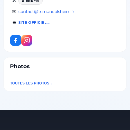
🎾
6
court
s
✉️
contact@tcmundolsheim.fr
🌐
SITE OFFICIEL
Photos
TOUTES LES PHOTOS