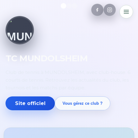
TC MUNDOLSHEIM
Club de tennis à MUNDOLSHEIM, avec club-house. 6
courts de tennis. Retrouvez les actualités du club, les
tournois et les matchs par équipe.
Site officiel
Vous gérez ce club ?