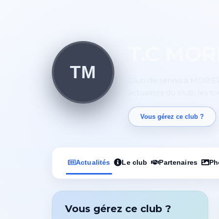
T.C MOR
TM
Club de tennis à MORIER
actualités du club, les t
Vous gérez ce club ?
Actualités
Le club
Partenaires
Ph
Vous gérez ce club ?