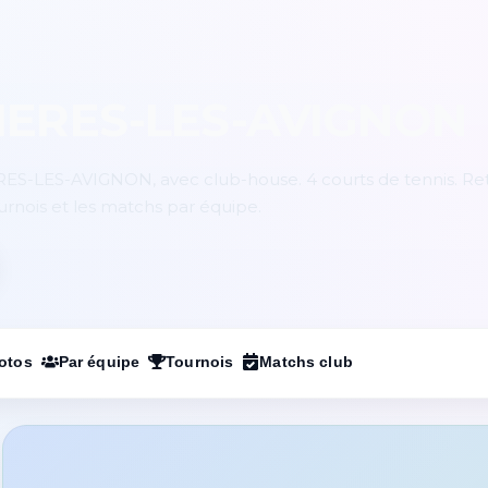
IERES-LES-AVIGNON
ES-LES-AVIGNON, avec club-house. 4 courts de tennis. Ret
ournois et les matchs par équipe.
otos
Par équipe
Tournois
Matchs club