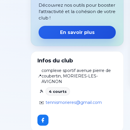
Découvrez nos outils pour booster
l'attractivité et la cohésion de votre
club !
En savoir plus
Infos du club
complexe sportif avenue pierre de
📍
coubertin
,
MORIERES-LES-
AVIGNON
🎾
4
court
s
✉️
tennismorieres@gmail.com