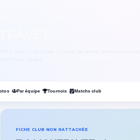
NTFAVET
VET, avec club-house. 5 courts de tennis. Retrouvez les ac
 matchs par équipe.
otos
Par équipe
Tournois
Matchs club
FICHE CLUB NON RATTACHÉE