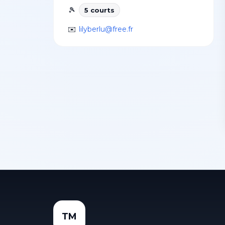
🎾
5
court
s
✉️
lilyberlu@free.fr
TM