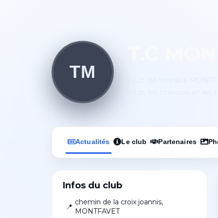
T.C MO
TM
Club de tennis à MONTFA
club, les tournois et les
Actualités
Le club
Partenaires
Ph
Infos du club
chemin de la croix joannis
,
📍
MONTFAVET