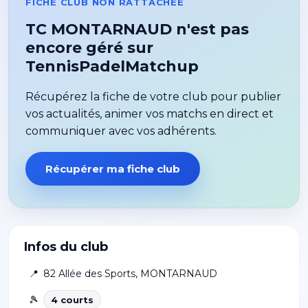
FICHE CLUB NON RATTACHÉE
TC MONTARNAUD n'est pas
encore géré sur
TennisPadelMatchup
Récupérez la fiche de votre club pour publier
vos actualités, animer vos matchs en direct et
communiquer avec vos adhérents.
Récupérer ma fiche club
Infos du club
📍
82 Allée des Sports
,
MONTARNAUD
🎾
4
court
s