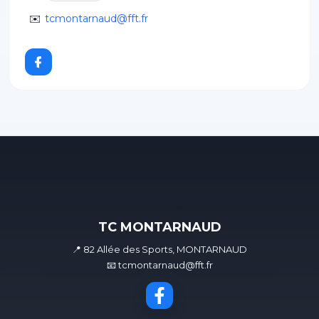
✉️
tcmontarnaud@fft.fr
TC MONTARNAUD
📍 82 Allée des Sports, MONTARNAUD
📧 tcmontarnaud@fft.fr