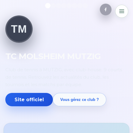
TM
TC MOLSHEIM MUTZIG
Club de tennis à MUTZIG, avec club-house. 9 courts
de tennis. Retrouvez les actualités du club, les
tournois et les matchs par équipe.
Site officiel
Vous gérez ce club ?