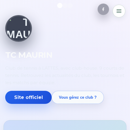
TC MAURIN
Club de tennis à LATTES, avec club-house. 9 courts de
tennis. Retrouvez les actualités du club, les tournois et
les matchs par équipe.
Site officiel
Vous gérez ce club ?