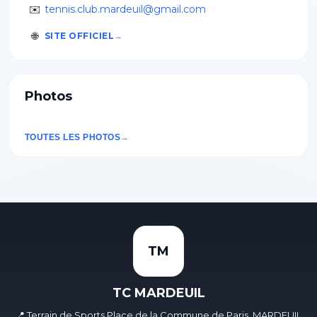
✉️
tennis.club.mardeuil@gmail.com
🌐
SITE OFFICIEL
Photos
TOUTES LES PHOTOS
TM
TC MARDEUIL
📍 Terrain de Sports Place de la Commune de Paris, MARDEUIL