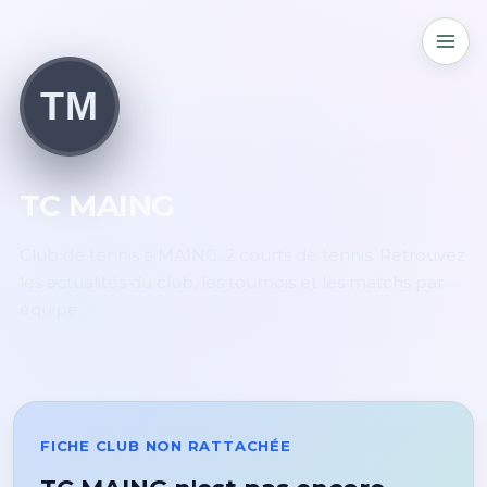
TM
TC MAING
Club de tennis à MAING. 2 courts de tennis. Retrouvez
les actualités du club, les tournois et les matchs par
équipe.
FICHE CLUB NON RATTACHÉE