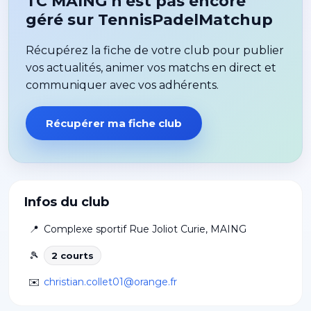
TC MAING n'est pas encore
géré sur TennisPadelMatchup
Récupérez la fiche de votre club pour publier
vos actualités, animer vos matchs en direct et
communiquer avec vos adhérents.
Récupérer ma fiche club
Infos du club
📍
Complexe sportif Rue Joliot Curie
,
MAING
🎾
2
court
s
✉️
christian.collet01@orange.fr