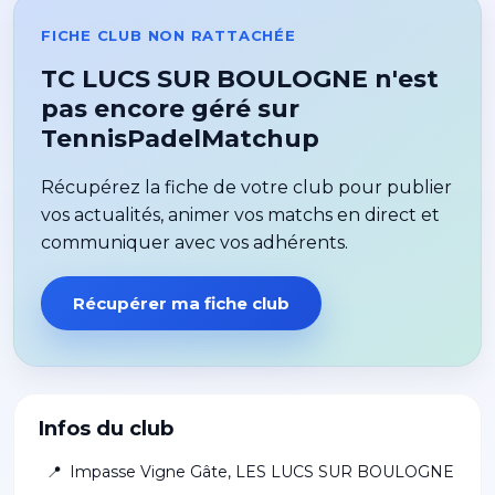
FICHE CLUB NON RATTACHÉE
TC LUCS SUR BOULOGNE n'est
pas encore géré sur
TennisPadelMatchup
Récupérez la fiche de votre club pour publier
vos actualités, animer vos matchs en direct et
communiquer avec vos adhérents.
Récupérer ma fiche club
Infos du club
📍
Impasse Vigne Gâte
,
LES LUCS SUR BOULOGNE