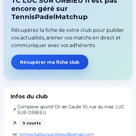
TC LUC SUR ORBIEU n'est pas
encore géré sur
TennisPadelMatchup
Récupérez la fiche de votre club pour publier
vos actualités, animer vos matchs en direct et
communiquer avec vos adhérents.
Récupérer ma fiche club
Infos du club
Complexe sportif Ch de Gaulle 10, rue du mail
,
LUC
📍
SUR ORBIEU
🎾
3
court
s
✉️
tennisclublucsurorbieu@gmail.com