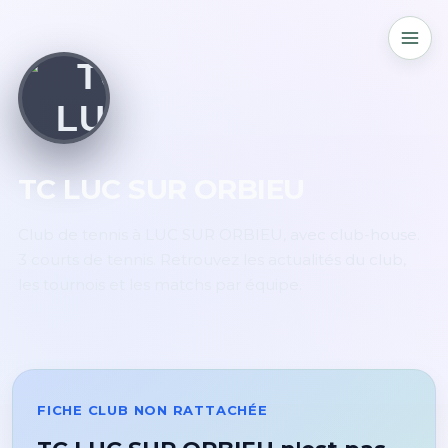
TC LUC SUR ORBIEU
Club de tennis à LUC SUR ORBIEU, avec club-house.
3 courts de tennis. Retrouvez les actualités du club,
les tournois et les matchs par équipe.
FICHE CLUB NON RATTACHÉE