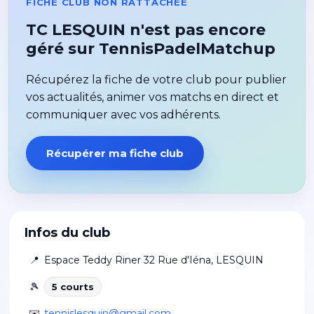
FICHE CLUB NON RATTACHÉE
TC LESQUIN n'est pas encore
géré sur TennisPadelMatchup
Récupérez la fiche de votre club pour publier
vos actualités, animer vos matchs en direct et
communiquer avec vos adhérents.
Récupérer ma fiche club
Infos du club
📍
Espace Teddy Riner 32 Rue d'Iéna
,
LESQUIN
🎾
5
court
s
✉️
tennislesquin@gmail.com