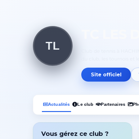
TC LES 
TL
Club de tennis à HACHIME
du club, les tournois et 
Site officiel
Actualités
Le club
Partenaires
Ph
Vous gérez ce club ?