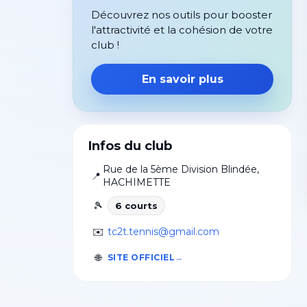
Découvrez nos outils pour booster
l'attractivité et la cohésion de votre
club !
En savoir plus
Infos du club
Rue de la 5ème Division Blindée
,
📍
HACHIMETTE
🎾
6
court
s
✉️
tc2t.tennis@gmail.com
🌐
SITE OFFICIEL