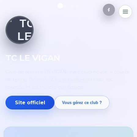
TC LE VIGAN
Club de tennis à LE VIGAN, avec club-house. 4 courts
de tennis. Retrouvez les actualités du club, les
tournois et les matchs par équipe.
Site officiel
Vous gérez ce club ?