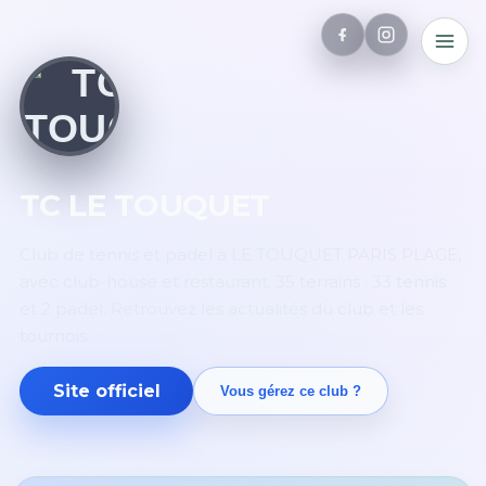
TC LE TOUQUET
Club de tennis et padel à LE TOUQUET PARIS PLAGE,
avec club-house et restaurant. 35 terrains : 33 tennis
et 2 padel. Retrouvez les actualités du club et les
tournois.
Site officiel
Vous gérez ce club ?