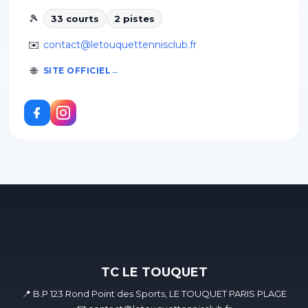
🎾
33
court
s
2
piste
s
✉️
contact@letouquettennisclub.fr
🌐
SITE OFFICIEL
TC LE TOUQUET
📍 B.P 123 Rond Point des Sports, LE TOUQUET PARIS PLAGE