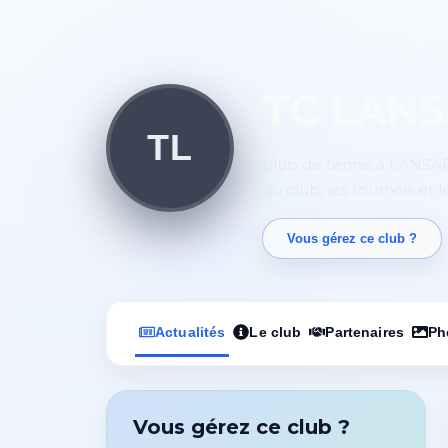
TC LAN
TL
Club de tennis à LANSAR
du club, les tournois et 
Vous gérez ce club ?
Actualités
Le club
Partenaires
Ph
Vous gérez ce club ?