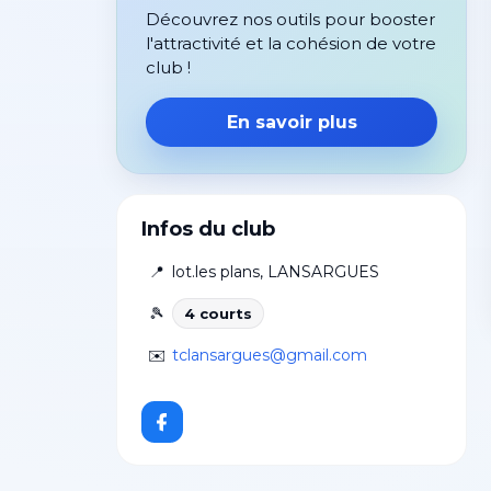
Découvrez nos outils pour booster
l'attractivité et la cohésion de votre
club !
En savoir plus
Infos du club
📍
lot.les plans
,
LANSARGUES
🎾
4
court
s
✉️
tclansargues@gmail.com