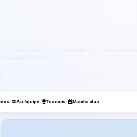
SARGUES
GUES, avec club-house. 4 courts de tennis. Retrouvez les a
les matchs par équipe.
otos
Par équipe
Tournois
Matchs club