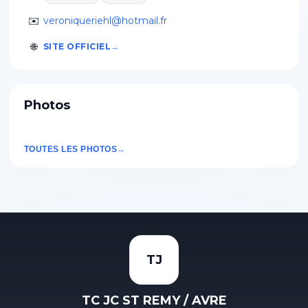
✉️
veroniqueriehl@hotmail.fr
🌐
SITE OFFICIEL
Photos
TOUTES LES PHOTOS
TJ
TC JC ST REMY / AVRE