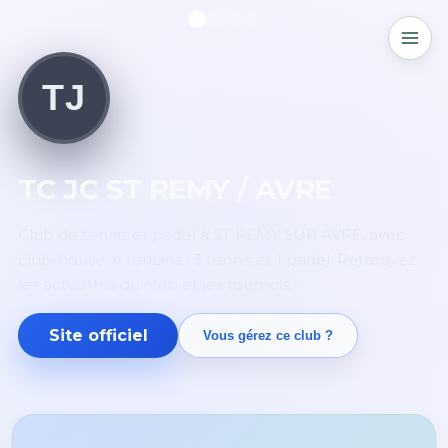
TJ
TC JC ST REMY / AVRE
Club de tennis et padel à ST REMY SUR AVRE, avec
club-house. 4 terrains : 3 tennis et 1 padel. Retrouvez
les actualités du club et les tournois.
Site officiel
Vous gérez ce club ?