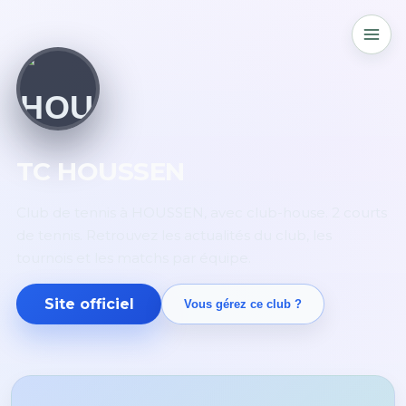
TC HOUSSEN
Club de tennis à HOUSSEN, avec club-house. 2 courts
de tennis. Retrouvez les actualités du club, les
tournois et les matchs par équipe.
Site officiel
Vous gérez ce club ?