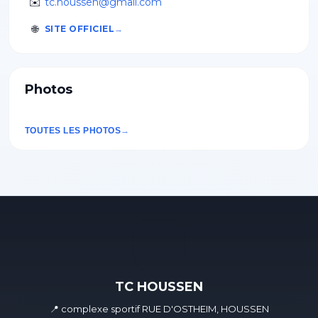
✉️
tc.houssen@gmail.com
🌐
SITE OFFICIEL
Photos
TOUTES LES PHOTOS
TC HOUSSEN
📍 complexe sportif RUE D'OSTHEIM, HOUSSEN