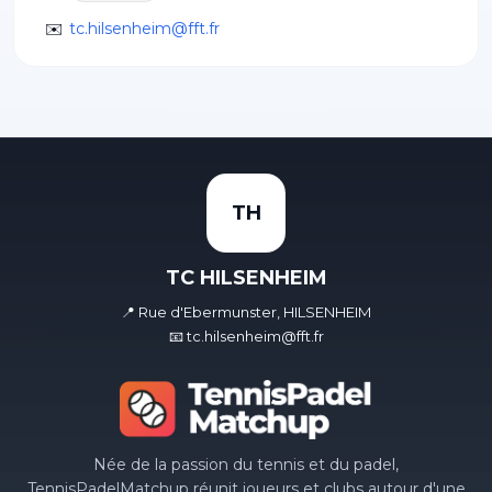
✉️
tc.hilsenheim@fft.fr
TH
TC HILSENHEIM
📍 Rue d'Ebermunster, HILSENHEIM
📧 tc.hilsenheim@fft.fr
Née de la passion du tennis et du padel,
TennisPadelMatchup réunit joueurs et clubs autour d'une