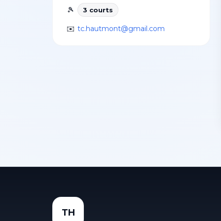
🎾
3
court
s
✉️
tc.hautmont@gmail.com
TH