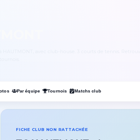
TMONT
 à HAUTMONT, avec club-house. 3 courts de tennis. Retrouv
tournois.
otos
Par équipe
Tournois
Matchs club
FICHE CLUB NON RATTACHÉE