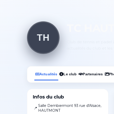
TC HAU
TH
Club de tennis et padel
actualités du club et les 
Actualités
Le club
Partenaires
Ph
Infos du club
Salle Dembiermont 93 rue d'Alsace
,
📍
HAUTMONT