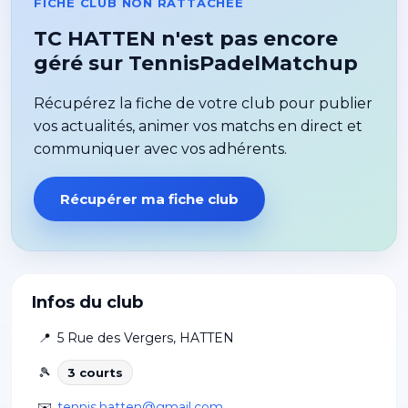
FICHE CLUB NON RATTACHÉE
TC HATTEN n'est pas encore
géré sur TennisPadelMatchup
Récupérez la fiche de votre club pour publier
vos actualités, animer vos matchs en direct et
communiquer avec vos adhérents.
Récupérer ma fiche club
Infos du club
📍
5 Rue des Vergers
,
HATTEN
🎾
3
court
s
✉️
tennis.hatten@gmail.com