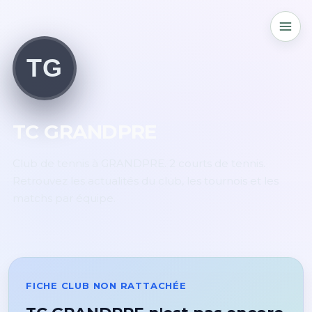
TG
TC GRANDPRE
Club de tennis à GRANDPRE. 2 courts de tennis.
Retrouvez les actualités du club, les tournois et les
matchs par équipe.
FICHE CLUB NON RATTACHÉE