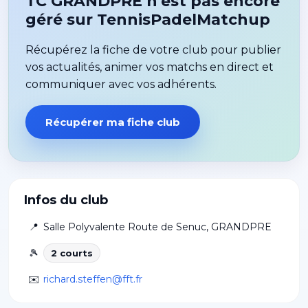
TC GRANDPRE n'est pas encore
géré sur TennisPadelMatchup
Récupérez la fiche de votre club pour publier
vos actualités, animer vos matchs en direct et
communiquer avec vos adhérents.
Récupérer ma fiche club
Infos du club
📍
Salle Polyvalente Route de Senuc
,
GRANDPRE
🎾
2
court
s
✉️
richard.steffen@fft.fr