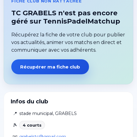
FICHE CLUB NON RATTACHÉE
TC GRABELS n'est pas encore
géré sur TennisPadelMatchup
Récupérez la fiche de votre club pour publier
vos actualités, animer vos matchs en direct et
communiquer avec vos adhérents.
Récupérer ma fiche club
Infos du club
📍
stade municipal
,
GRABELS
🎾
4
court
s
✉️
grabelstc@gmail.com