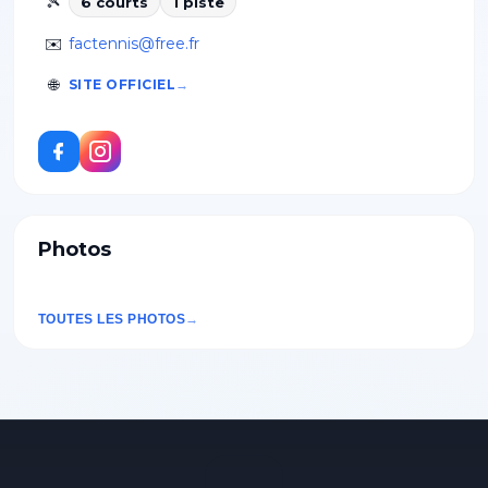
🎾
6
court
s
1
piste
✉️
factennis@free.fr
🌐
SITE OFFICIEL
Photos
TOUTES LES PHOTOS