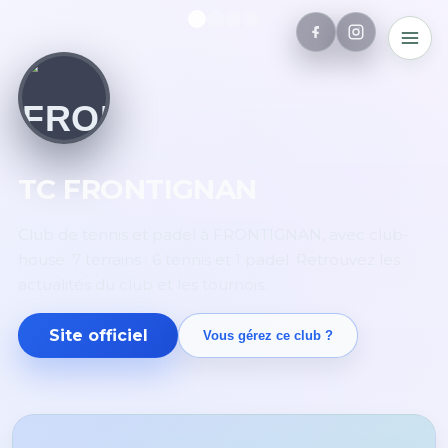
TC FRONTIGNAN
Club de tennis et padel à FRONTIGNAN, avec club-
house. 7 terrains : 6 tennis et 1 padel. Retrouvez les
actualités du club et les tournois.
Site officiel
Vous gérez ce club ?