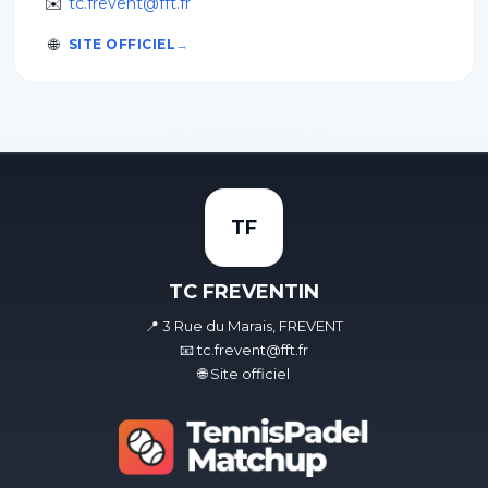
✉️
tc.frevent@fft.fr
🌐
SITE OFFICIEL
TF
TC FREVENTIN
📍 3 Rue du Marais, FREVENT
📧 tc.frevent@fft.fr
🌐 Site officiel