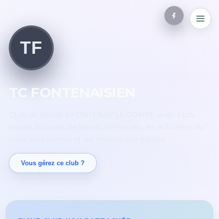
TF
TC FONTENAISIEN
Club de tennis à FONTENAY LE COMTE, avec club-
house. 6 courts de tennis. Retrouvez les actualités du
club, les tournois et les matchs par équipe.
Vous gérez ce club ?