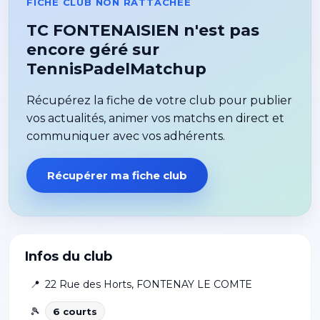
FICHE CLUB NON RATTACHÉE
TC FONTENAISIEN n'est pas
encore géré sur
TennisPadelMatchup
Récupérez la fiche de votre club pour publier
vos actualités, animer vos matchs en direct et
communiquer avec vos adhérents.
Récupérer ma fiche club
Infos du club
📍
22 Rue des Horts
,
FONTENAY LE COMTE
🎾
6
court
s