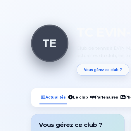
TC EVI
TE
Club de tennis à EVIN M
actualités du club, les t
Vous gérez ce club ?
Actualités
Le club
Partenaires
Ph
Vous gérez ce club ?