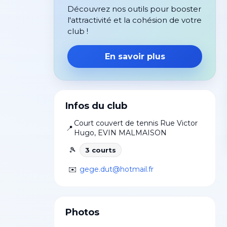
Découvrez nos outils pour booster
l'attractivité et la cohésion de votre
club !
En savoir plus
Infos du club
Court couvert de tennis Rue Victor
📍
Hugo
,
EVIN MALMAISON
🎾
3
court
s
✉️
gege.dut@hotmail.fr
Photos