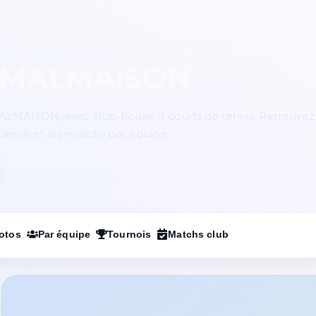
N-MALMAISON
ALMAISON, avec club-house. 3 courts de tennis. Retrouvez 
ournois et les matchs par équipe.
otos
Par équipe
Tournois
Matchs club