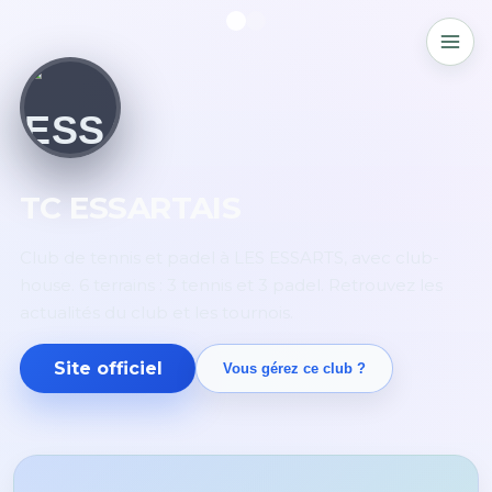
TC ESSARTAIS
Club de tennis et padel à LES ESSARTS, avec club-
house. 6 terrains : 3 tennis et 3 padel. Retrouvez les
actualités du club et les tournois.
Site officiel
Vous gérez ce club ?