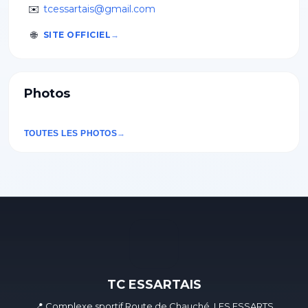
✉️
tcessartais@gmail.com
🌐
SITE OFFICIEL
Photos
TOUTES LES PHOTOS
TC ESSARTAIS
📍 Complexe sportif Route de Chauché, LES ESSARTS