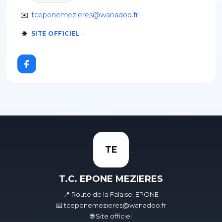
✉️
tceponemezieres@wanadoo.fr
🌐
SITE OFFICIEL
TE
T.C. EPONE MEZIERES
📍 Route de la Falaise, EPONE
📧 tceponemezieres@wanadoo.fr
🌐 Site officiel