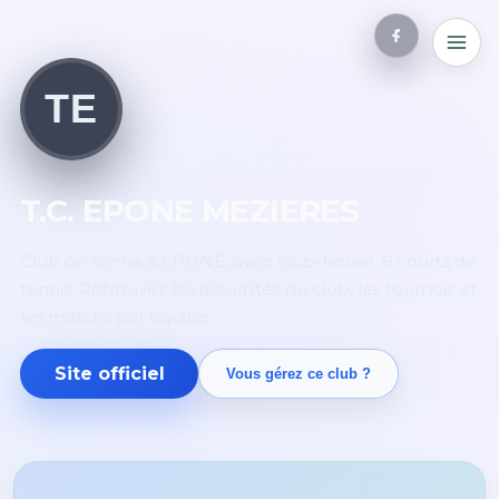
TE
T.C. EPONE MEZIERES
Club de tennis à EPONE, avec club-house. 6 courts de
tennis. Retrouvez les actualités du club, les tournois et
les matchs par équipe.
Site officiel
Vous gérez ce club ?