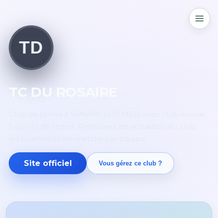
TD
TC DU ROSAIRE
Club de tennis à SANARY SUR MER, avec club-house.
5 courts de tennis. Retrouvez les actualités du club,
les tournois et les matchs par équipe.
Site officiel
Vous gérez ce club ?