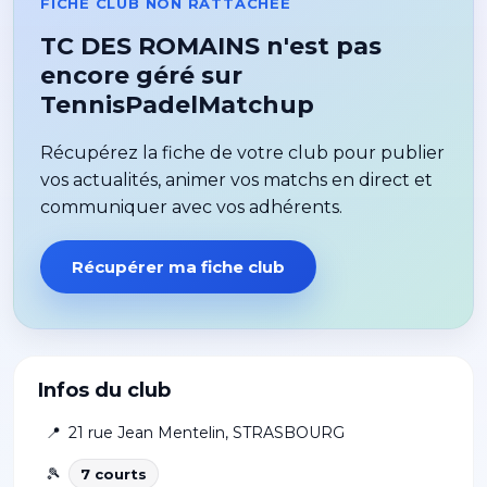
FICHE CLUB NON RATTACHÉE
TC DES ROMAINS n'est pas
encore géré sur
TennisPadelMatchup
Récupérez la fiche de votre club pour publier
vos actualités, animer vos matchs en direct et
communiquer avec vos adhérents.
Récupérer ma fiche club
Infos du club
📍
21 rue Jean Mentelin
,
STRASBOURG
🎾
7
court
s