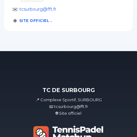
✉️
tcsurbourg@fft.fr
🌐
SITE OFFICIEL
TC DE SURBOURG
📍 Complexe Sportif, SURBOURG
📧 tcsurbourg@fft.fr
🌐 Site officiel