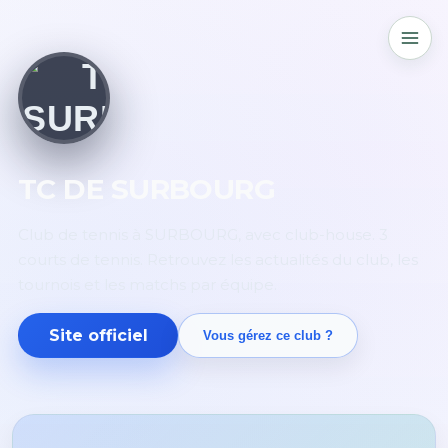
TC DE SURBOURG
Club de tennis à SURBOURG, avec club-house. 3
courts de tennis. Retrouvez les actualités du club, les
tournois et les matchs par équipe.
Site officiel
Vous gérez ce club ?