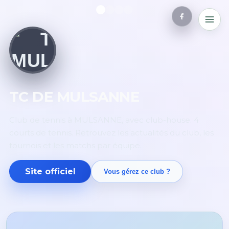
TC DE MULSANNE
Club de tennis à MULSANNE, avec club-house. 4
courts de tennis. Retrouvez les actualités du club, les
tournois et les matchs par équipe.
Site officiel
Vous gérez ce club ?