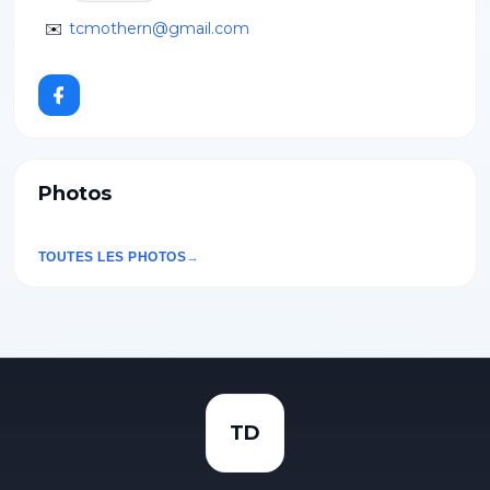
✉️
tcmothern@gmail.com
Photos
TOUTES LES PHOTOS
TD