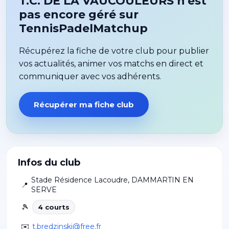
T.C. DE LA VAUCOULEURS n'est
pas encore géré sur
TennisPadelMatchup
Récupérez la fiche de votre club pour publier
vos actualités, animer vos matchs en direct et
communiquer avec vos adhérents.
Récupérer ma fiche club
Infos du club
Stade Résidence Lacoudre
,
DAMMARTIN EN
📍
SERVE
🎾
4
court
s
✉️
t.bredzinski@free.fr