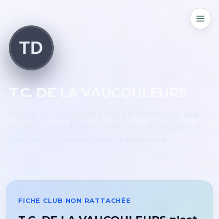
TD
T.C. DE LA VAUCOULEURS
Club de tennis à DAMMARTIN EN SERVE, avec club-
house. 4 courts de tennis. Retrouvez les actualités du
club, les tournois et les matchs par équipe.
FICHE CLUB NON RATTACHÉE