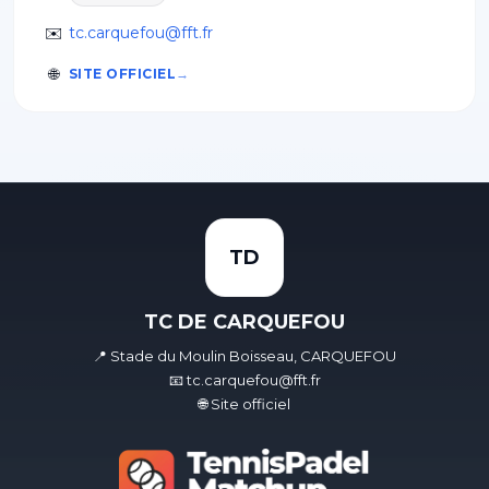
✉️
tc.carquefou@fft.fr
🌐
SITE OFFICIEL
TD
TC DE CARQUEFOU
📍 Stade du Moulin Boisseau, CARQUEFOU
📧 tc.carquefou@fft.fr
🌐 Site officiel