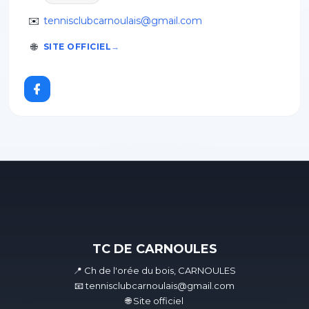
✉️
tennisclubcarnoulais@gmail.com
🌐
SITE OFFICIEL
TC DE CARNOULES
📍 Ch de l'orée du bois, CARNOULES
📧 tennisclubcarnoulais@gmail.com
🌐 Site officiel