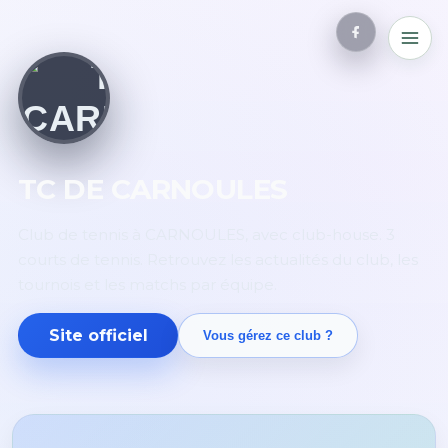
TC DE CARNOULES
Club de tennis à CARNOULES, avec club-house. 3
courts de tennis. Retrouvez les actualités du club, les
tournois et les matchs par équipe.
Site officiel
Vous gérez ce club ?